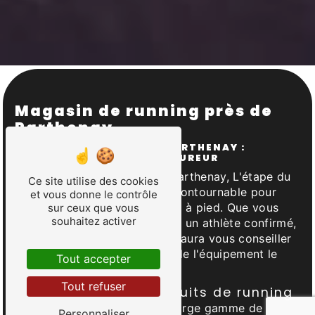
Magasin de running près de
Parthenay
MAGASIN DE RUNNING À PARTHENAY :
DÉCOUVREZ L'ÉTAPE DU COUREUR
Situé au cœur de la ville de Parthenay, L'étape du
Ce site utilise des cookies
coureur est votre magasin incontournable pour
et vous donne le contrôle
tous les passionnés de course à pied. Que vous
sur ceux que vous
souhaitez activer
soyez un coureur débutant ou un athlète confirmé,
notre équipe de spécialistes saura vous conseiller
et vous guider dans le choix de l'équipement le
Tout accepter
plus adapté à vos besoins.
Tout refuser
Large gamme de produits de running
Notre magasin propose une large gamme de
Personnaliser