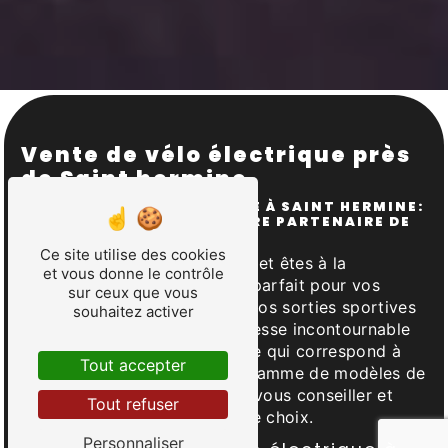
Vente de vélo électrique près
de Saint hermine
VENTE DE VÉLO ÉLECTRIQUE À SAINT HERMINE:
L'ÉTAPE DU COUREUR, VOTRE PARTENAIRE DE
CONFIANCE
Ce site utilise des cookies
Vous habitez à Saint Hermine et êtes à la
et vous donne le contrôle
recherche du vélo électrique parfait pour vos
sur ceux que vous
déplacements quotidiens ou vos sorties sportives
souhaitez activer
? L'étape du coureur est l'adresse incontournable
pour trouver le vélo électrique qui correspond à
Tout accepter
vos besoins. Avec une large gamme de modèles de
qualité, notre boutique saura vous conseiller et
Tout refuser
vous accompagner dans votre choix.
Personnaliser